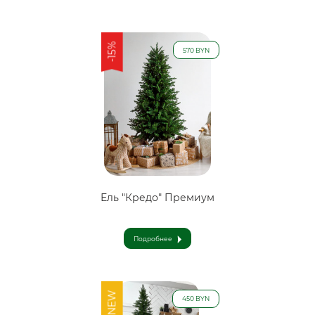
-15%
570 BYN
Ель "Кредо" Премиум
Подробнее
NEW
450 BYN