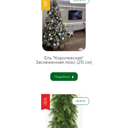
NEW
2100 BYN
Ель "Королевская"
Заснеженная люкс (215 см)
Подробнее
-15%
96 BYN